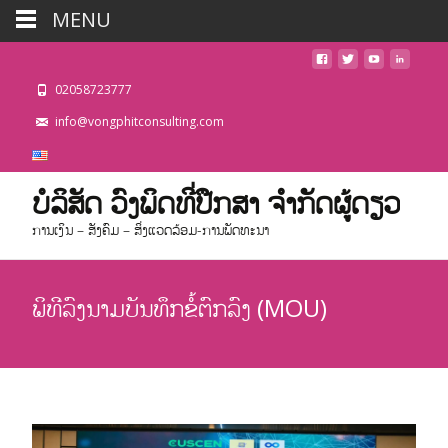
MENU
02058723777
info@vongphitconsulting.com
ບໍລິສັດ ວົງພິດທີ່ປືກສາ ຈຳກັດຜູ້ດຽວ
ການເງິນ – ສັງຄົມ – ສິ່ງແວດລ້ອມ-ການພັດທະນາ
ພິທີລົງນາມບັນທຶກຂໍ້ຕົກລົງ (MOU)