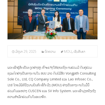
ມິຖຸນາ 29, 2025
ບົດຄວາມ
MOU
,
ເຊັນສັນຍາ
ພວກເຮົາຮູ້ສຶກເປັນກຽດຢ່າງສູງ ທີ່ຈະແຈ້ງໃຫ້ຊາບເຖິງການຮ່ວມມື ກັບຄູ່ຮ່ວມ
ທຸລະກິດຢ່າງເປັນທາງການໃນ ສປປ ລາວ ກັບບໍລິສັດ Vongpith Consulting
Sole Co., Ltd, CQ Company Limited ແລະ Lao Infosec Co.,
Ltd ໂດຍມີພິທີລົງນາມບັນທຶກຂໍ້ຕົກລົງ (MOU) ຢ່າງເປັນທາງການໃນມື້ນີ້
ຮ່ວມກັນລະຫວ່າງ CUSCEN ແລະ SV Info System. ພວກເຮົາມຸ່ງຫວັງເຖິງ
ຄວາມສຳເລັດຮ່ວມກັນໃນອະນາຄົດ.